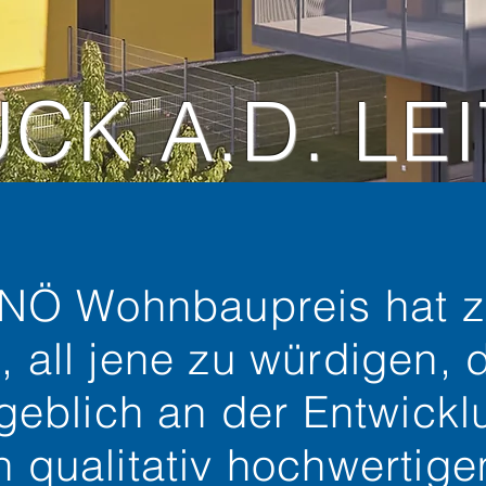
CK A.D. LE
 NÖ Wohnbaupreis hat 
l, all jene zu würdigen, 
eblich an der Entwickl
n qualitativ hochwertig