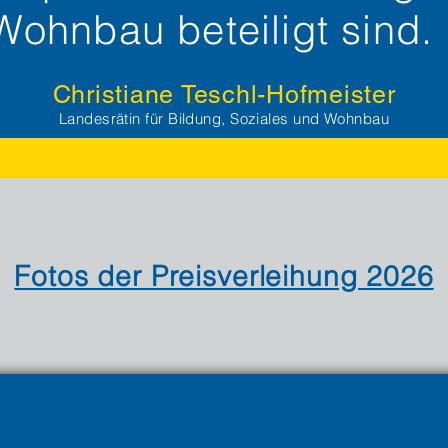
Wohnbau beteiligt sind.
Christiane Teschl-Hofmeister
Landesrätin für Bildung, Soziales und Wohnbau
Fotos der Preisverleihung 2026