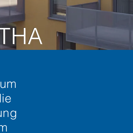
ITHA
zum
die
ung
em