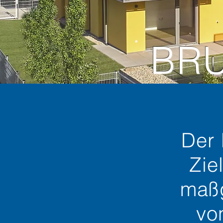
BRU
Der
Zie
maßg
vo