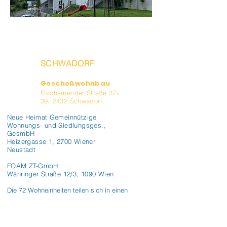
SCHWADORF
Geschoßwohnbau
Fischamender Straße 37-
39, 2432 Schwadorf
Neue Heimat Gemeinnützige
Wohnungs- und Siedlungsges.,
GesmbH
Heizergasse 1, 2700 Wiener
Neustadt
FOAM ZT-GmbH
Währinger Straße 12/3, 1090 Wien
Die 72 Wohneinheiten teilen sich in einen 
Wohnungsschlüssel mit 40% 2-Zi-WE, 42% 3-
Zi-WE und 18% 4-Zi-WE. Jede Wohneinheit 
verfügt über einen Außenraum in Form einer 
Terrasse, eines Balkons oder eines 